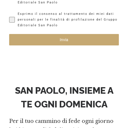
Editoriale San Paolo
9
Esprimo il consenso al trattamento dei miei dati
personali per le finalità di profilazione del Gruppo
Editoriale San Paolo
Invia
SAN PAOLO, INSIEME A
TE OGNI DOMENICA
Per il tuo cammino di fede ogni giorno