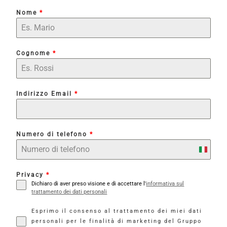
Nome
*
Cognome
*
Indirizzo Email
*
Numero di telefono
*
I
t
Privacy
*
a
Dichiaro di aver preso visione e di accettare l'
informativa sul
l
trattamento dei dati personali
y
Esprimo il consenso al trattamento dei miei dati
+
personali per le finalità di marketing del Gruppo
3